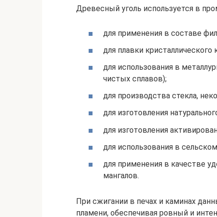
Древесный уголь используется в пр
для применения в составе фил
для плавки кристаллического 
для использования в металлур
чистых сплавов);
для производства стекла, нек
для изготовления натурально
для изготовления активирован
для использования в сельском
для применения в качестве уд
мангалов.
При сжигании в печах и каминах данн
пламени, обеспечивая ровный и инте