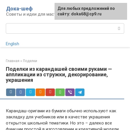
Перейти
Дока-шеф
Для любых предложений по
к
Советы и идеи для мастеров и мастериц
сайту: doka68@cp9.ru
контенту
Поиск:
English
Главная
»
Поделки
Поделки из карандашей своими руками —
аппликации из стружки, декорирование,
украшения
Карандаш-оригами из бумаги обычно используют как
закладку для учебников или в качестве украшения
открыток школьной тематики. Но это – далеко все
функции простой в изготовлении и креативной модели.