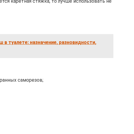
ется каретная стяжка, то лучше использовать не
ш в туалете: назначение, разновидности,
бранных саморезов;