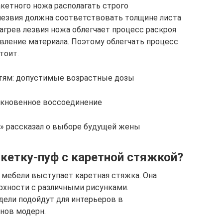
акетного ножа располагать строго
 лезвия должна соответствовать толщине листа
агрев лезвия ножа облегчает процесс раскроя
авление материала. Поэтому облегчать процесс
тоит.
етям: допустимые возрастные дозы
ыкновенное воссоединение
а» рассказал о выборе будущей жены
нкетку-пуф с каретной стяжкой?
мебели выступает каретная стяжка. Она
рхности с различными рисунками.
ели подойдут для интерьеров в
йнов модерн.