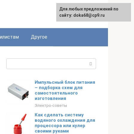
Для любых предложений по
English
сайту: doka68@cp9.ru
илистам
Другое
Поиск:
Импульсный блок питания
– подборка схем для
самостоятельного
изготовления
Электро-советы
Как сделать систему
водяного охлаждения для
процессора или кулер
своими руками