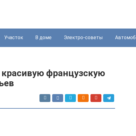
Участок
В доме
Электро-советы
Автомоб
 красивую французскую
льев