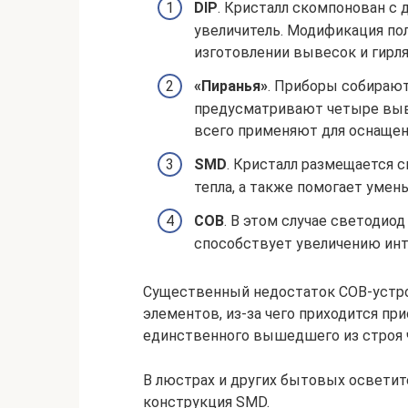
DIP
. Кристалл скомпонован с
увеличитель. Модификация по
изготовлении вывесок и гирля
«Пиранья»
. Приборы собирают
предусматривают четыре выв
всего применяют для оснащен
SMD
. Кристалл размещается с
тепла, а также помогает умен
СОВ
. В этом случае светодиод
способствует увеличению инт
Существенный недостаток COB-устр
элементов, из-за чего приходится пр
единственного вышедшего из строя 
В люстрах и других бытовых освети
конструкция SMD.