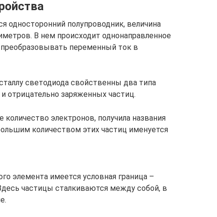
ройства
я односторонний полупроводник, величина
иметров. В нем происходит однонаправленное
т преобразовывать переменный ток в
сталлу светодиода свойственны два типа
и отрицательно заряженных частиц.
е количество электронов, получила названия
с большим количеством этих частиц именуется
го элемента имеется условная граница –
 Здесь частицы сталкиваются между собой, в
е.