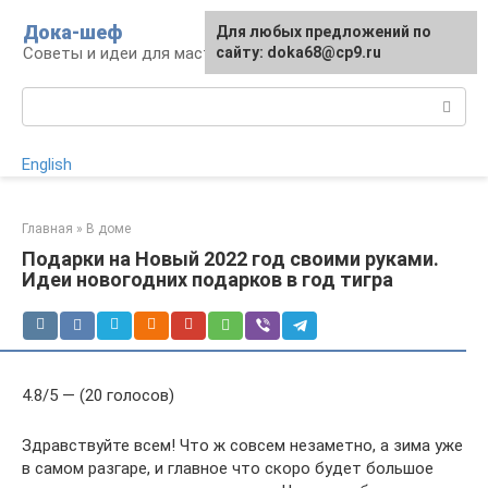
Перейти
Дока-шеф
Для любых предложений по
к
Советы и идеи для мастеров и мастериц
сайту: doka68@cp9.ru
контенту
Поиск:
English
Главная
»
В доме
Подарки на Новый 2022 год своими руками.
Идеи новогодних подарков в год тигра
4.8/5 — (20 голосов)
Здравствуйте всем! Что ж совсем незаметно, а зима уже
в самом разгаре, и главное что скоро будет большое