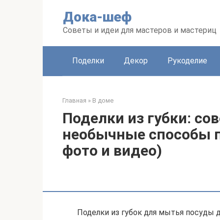
Перейти
Дока-шеф
к
контенту
Советы и идеи для мастеров и мастериц
Поделки
Декор
Рукоделие
Главная
»
В доме
Поделки из губки: со
необычные способы п
фото и видео)
Поделки из губок для мытья посуды д