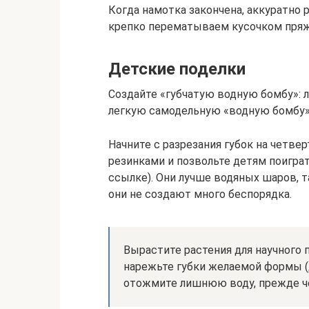
Когда намотка закончена, аккуратно
крепко перематываем кусочком пряж
Детские поделки
Создайте «губчатую водную бомбу»: 
легкую самодельную «водную бомбу»,
Начните с разрезания губок на четве
резинками и позвольте детям поигра
ссылке). Они лучше водяных шаров, т
они не создают много беспорядка.
Вырастите растения для научного 
нарежьте губки желаемой формы (де
отожмите лишнюю воду, прежде че