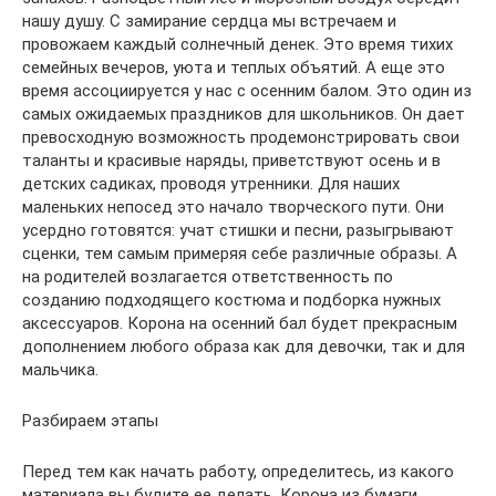
нашу душу. С замирание сердца мы встречаем и
провожаем каждый солнечный денек. Это время тихих
семейных вечеров, уюта и теплых объятий. А еще это
время ассоциируется у нас с осенним балом. Это один из
самых ожидаемых праздников для школьников. Он дает
превосходную возможность продемонстрировать свои
таланты и красивые наряды, приветствуют осень и в
детских садиках, проводя утренники. Для наших
маленьких непосед это начало творческого пути. Они
усердно готовятся: учат стишки и песни, разыгрывают
сценки, тем самым примеряя себе различные образы. А
на родителей возлагается ответственность по
созданию подходящего костюма и подборка нужных
аксессуаров. Корона на осенний бал будет прекрасным
дополнением любого образа как для девочки, так и для
мальчика.
Разбираем этапы
Перед тем как начать работу, определитесь, из какого
материала вы будите ее делать. Корона из бумаги