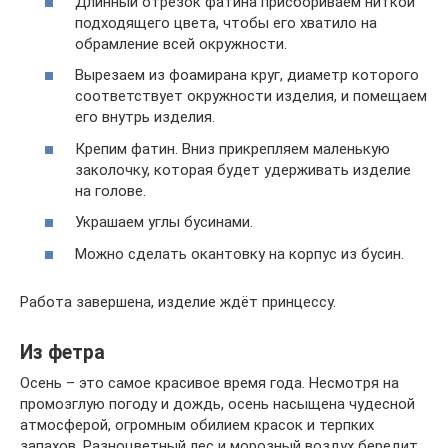
Длинный отрезок фатина присбориваем ниткой
подходящего цвета, чтобы его хватило на
обрамление всей окружности.
Вырезаем из фоамирана круг, диаметр которого
соответствует окружности изделия, и помещаем
его внутрь изделия.
Крепим фатин. Вниз прикрепляем маленькую
заколочку, которая будет удерживать изделие
на голове.
Украшаем углы бусинами.
Можно сделать окантовку на корпус из бусин.
Работа завершена, изделие ждёт принцессу.
Из фетра
Осень – это самое красивое время года. Несмотря на
промозглую погоду и дождь, осень насыщена чудесной
атмосферой, огромным обилием красок и терпких
запахов. Разноцветный лес и морозный воздух бередит