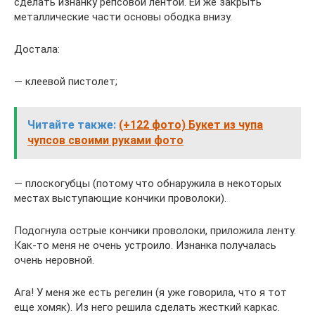
сделать изнанку репсовой лентой. Ей же закрыть
металлические части основы ободка внизу.
Достала:
— клеевой пистолет;
Читайте также:
(+122 фото) Букет из чупа
чупсов своими руками фото
— плоскогубцы (потому что обнаружила в некоторых
местах выступающие кончики проволоки).
Подогнула острые кончики проволоки, приложила ленту.
Как-то меня не очень устроило. Изнанка получалась
очень неровной.
Ага! У меня же есть регелин (я уже говорила, что я тот
еще хомяк). Из него решила сделать жесткий каркас.