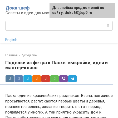
Перейти
Дока-шеф
Для любых предложений по
к
Советы и идеи для мастеров и мастериц
сайту: doka68@cp9.ru
контенту
Поиск:
English
Главная
»
Рукоделие
Поделки из фетра к Пасхе: выкройки, идеи и
мастер-класс
Пасха один из красивейших праздников. Весна, все живое
просыпается, распускаются первые цветы и деревья,
появляется зелень, желание творить в этот период
появляется у многих. А так приятно украсить дом к
Пасхе собственноручно сшитыми поделками: яичками,