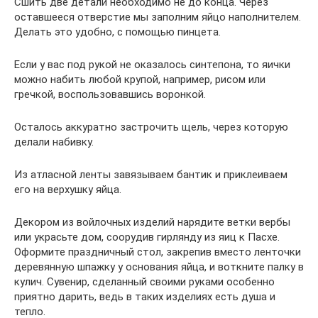
Сшить две детали необходимо не до конца. Через
оставшееся отверстие мы заполним яйцо наполнителем.
Делать это удобно, с помощью пинцета.
Если у вас под рукой не оказалось синтепона, то яички
можно набить любой крупой, например, рисом или
гречкой, воспользовавшись воронкой.
Осталось аккуратно застрочить щель, через которую
делали набивку.
Из атласной ленты завязываем бантик и приклеиваем
его на верхушку яйца.
Декором из войлочных изделий нарядите ветки вербы
или украсьте дом, соорудив гирлянду из яиц к Пасхе.
Оформите праздничный стол, закрепив вместо ленточки
деревянную шпажку у основания яйца, и воткните палку в
кулич. Сувенир, сделанный своими руками особенно
приятно дарить, ведь в таких изделиях есть душа и
тепло.