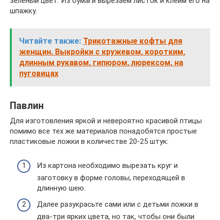
зелёный цвет. Из бумаги вырезаем листок и клеим его на
шпажку.
Читайте также:
Трикотажные кофты для
женщин. Выкройки с кружевом, коротким,
длинным рукавом, гипюром, люрексом, на
пуговицах
Павлин
Для изготовления яркой и невероятно красивой птицы
помимо все тех же материалов понадобятся простые
пластиковые ложки в количестве 20-25 штук:
Из картона необходимо вырезать круг и
заготовку в форме головы, переходящей в
длинную шею.
Далее разукрасьте сами или с детьми ложки в
два-три ярких цвета, но так, чтобы они были