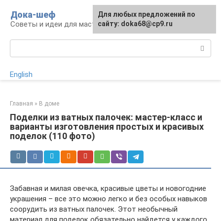
Перейти
Дока-шеф
Для любых предложений по
к
Советы и идеи для мастеров и мастериц
сайту: doka68@cp9.ru
контенту
Поиск:
English
Главная
»
В доме
Поделки из ватных палочек: мастер-класс и
варианты изготовления простых и красивых
поделок (110 фото)
Забавная и милая овечка, красивые цветы и новогодние
украшения – все это можно легко и без особых навыков
соорудить из ватных палочек. Этот необычный
материал для поделок обязательно найдется у каждого,