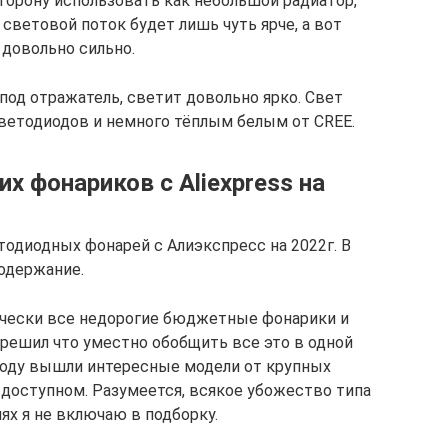
торону использовать как небольшой радиатор,
 световой поток будет лишь чуть ярче, а вот
 довольно сильно.
 под отражатель, светит довольно ярко. Свет
ветодиодов и немного тёплым белым от CREE.
х фонариков c Aliexpress на
тодиодных фонарей c Алиэкспресс на 2022г. В
содержание.
ически все недорогие бюджетные фонарики и
 я решил что уместно обобщить все это в одной
 году вышли интересные модели от крупных
о доступном. Разумеется, всякое убожество типа
ниях я не включаю в подборку.