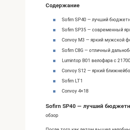
Содержание
Sofirn SP40 — лучший бюджет
Sofirn SP35 — современный я
Convoy M3 — яркий мужской ф
Sofirn C8G — отличный дально
Lumintop B01 велофара с 2170
Convoy S12 — яркий ближнейбо
Sofirn LT1
Convoy 4×18
Sofirn SP40 — лучший бюджет
обзор
После того как летом вышел налобный