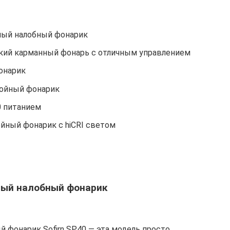
ный налобный фонарик
ркий карманный фонарь с отличным управлением
онарик
бойный фонарик
0 питанием
йный фонарик с hiCRI светом
ный налобный фонарик
 фонарик Sofirn SP40 — эта модель просто