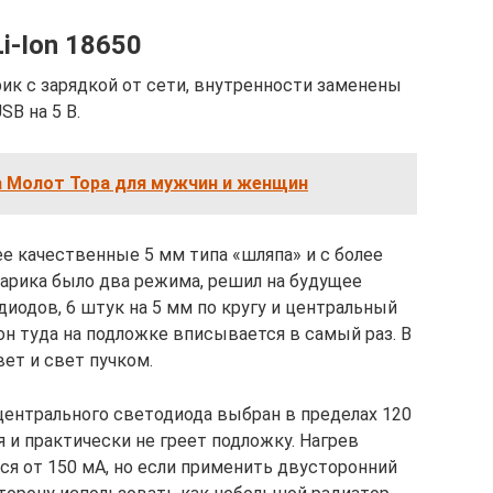
i-Ion 18650
к с зарядкой от сети, внутренности заменены
SB на 5 В.
а Молот Тора для мужчин и женщин
е качественные 5 мм типа «шляпа» и с более
нарика было два режима, решил на будущее
диодов, 6 штук на 5 мм по кругу и центральный
он туда на подложке вписывается в самый раз. В
ет и свет пучком.
центрального светодиода выбран в пределах 120
я и практически не греет подложку. Нагрев
ся от 150 мА, но если применить двусторонний