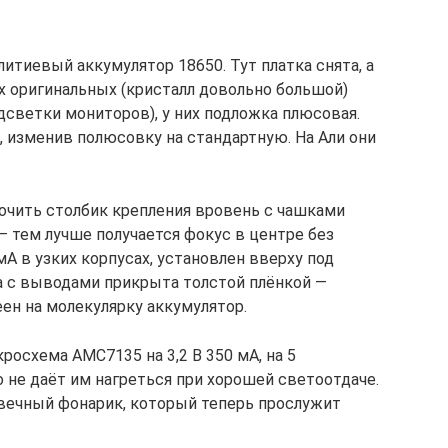
литиевый аккумулятор 18650. Тут платка снята, а
х оригинальных (кристалл довольно большой)
одсветки мониторов), у них подложка плюсовая.
 изменив полюсовку на стандартную. На Али они
очить столбик крепления вровень с чашками
— тем лучше получается фокус в центре без
мА в узких корпусах, установлен вверху под
та с выводами прикрыта толстой плёнкой —
ен на молекулярку аккумулятор.
росхема АМС7135 на 3,2 В 350 мА, на 5
о не даёт им нагреться при хорошей светоотдаче.
вечный фонарик, который теперь прослужит