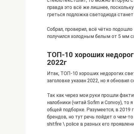
стеклотекстолит, то можно вторую с
правда это всё же лишнее, поскольку
греться подложка светодиода станет
Собрал, проверил, всё чётко подошло
получился холодным белым от 5 мм с
ТОП-10 хороших недороги
2022г
Итак, ТОП-10 хороших недорогих све
заголовке указан 2022, но я обновил 
Так как через мои руки прошли факт
налобники (читай Sofirn и Convoy), то
общей подборке. Разумеется, в 2019
брендов, но тут речь пойдет о чем-т
shitfire \ police в разных его проявле