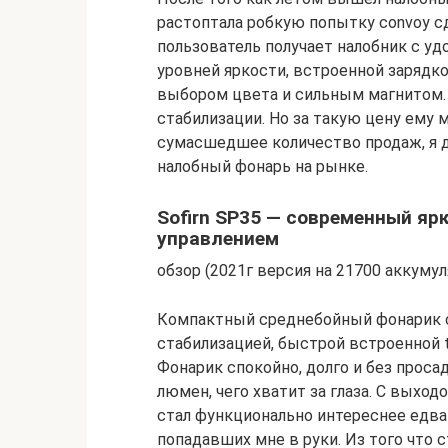
растоптала робкую попытку convoy с
пользователь получает налобник с у
уровней яркости, встроенной зарядк
выбором цвета и сильным магнитом.
стабилизации. Но за такую цену ему м
сумасшедшее количество продаж, я 
налобный фонарь на рынке.
Sofirn SP35 — современный я
управлением
обзор (2021г версия на 21700 аккумул
Компактный среднебойный фонарик с
стабилизацией, быстрой встроенной 
Фонарик спокойно, долго и без проса
люмен, чего хватит за глаза. C выхо
стал функционально интереснее едва 
попадавших мне в руки. Из того что 