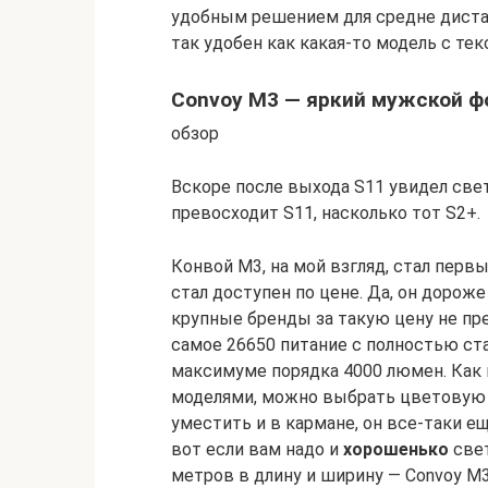
удобным решением для средне дистан
так удобен как какая-то модель с т
Convoy M3 — яркий мужской ф
обзор
Вскоре после выхода S11 увидел свет
превосходит S11, насколько тот S2+.
Конвой М3, на мой взгляд, стал пер
стал доступен по цене. Да, он дороже 
крупные бренды за такую цену не п
самое 26650 питание с полностью ст
максимуме порядка 4000 люмен. Как 
моделями, можно выбрать цветовую 
уместить и в кармане, он все-таки ещ
вот если вам надо и
хорошенько
свет
метров в длину и ширину — Convoy M3