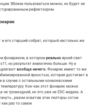
ции. Вблизи пользоваться можно, но будет не
екстурированным рефлеткором.
онарик
 и его старший собрат, который настолько же
вым фонариком, в котором
реально
яркий свет
s11, но результат аналогично больше. Ну а
редлагают
вообще ничего.
Фонарик имеет то же
абилизированной яркостью, которая достигает в
и в случае с остальными конвоевскими
температуру. Кое-как этот фонарик можно
е не громоздкий, но это уже не EDC модель. А
ануть , разом осветив этак полторы сотни
 как раз то самое.