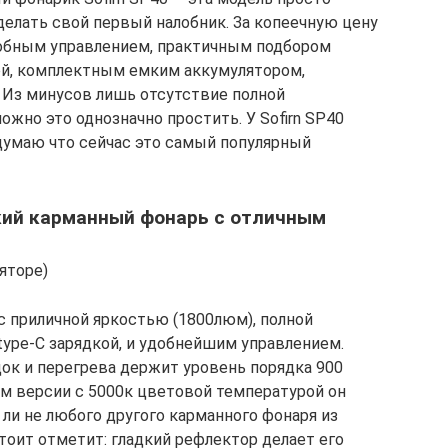
делать свой первый налобник. За копеечную цену
добным управлением, практичным подбором
ой, комплектным емким аккумулятором,
 Из минусов лишь отсутствие полной
ожно это однозначно простить. У Sofirn SP40
думаю что сейчас это самый популярный
ркий карманный фонарь с отличным
яторе)
 приличной яркостью (1800люм), полной
type-C зарядкой, и удобнейшим управлением.
док и перегрева держит уровень порядка 900
дом версии с 5000к цветовой температурой он
ли не любого другого карманного фонаря из
стоит отметит: гладкий рефлектор делает его