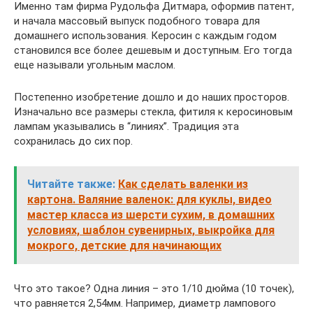
Именно там фирма Рудольфа Дитмара, оформив патент,
и начала массовый выпуск подобного товара для
домашнего использования. Керосин с каждым годом
становился все более дешевым и доступным. Его тогда
еще называли угольным маслом.
Постепенно изобретение дошло и до наших просторов.
Изначально все размеры стекла, фитиля к керосиновым
лампам указывались в “линиях”. Традиция эта
сохранилась до сих пор.
Читайте также:
Как сделать валенки из
картона. Валяние валенок: для куклы, видео
мастер класса из шерсти сухим, в домашних
условиях, шаблон сувенирных, выкройка для
мокрого, детские для начинающих
Что это такое? Одна линия – это 1/10 дюйма (10 точек),
что равняется 2,54мм. Например, диаметр лампового