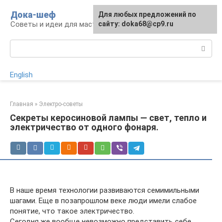
Перейти
Дока-шеф
Для любых предложений по
к
Советы и идеи для мастеров и мастериц
сайту: doka68@cp9.ru
контенту
Поиск:
English
Главная
»
Электро-советы
Секреты керосиновой лампы — свет, тепло и
электричество от одного фонаря.
В наше время технологии развиваются семимильными
шагами. Еще в позапрошлом веке люди имели слабое
понятие, что такое электричество.
Сегодня же вообще невозможно представить себе