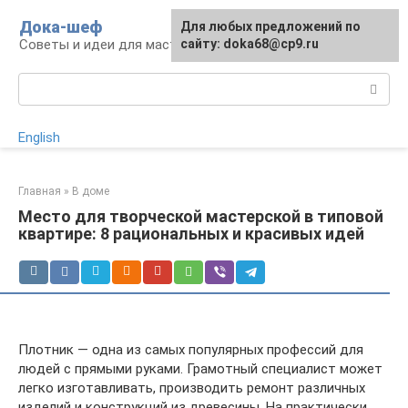
Перейти
Дока-шеф
Для любых предложений по
к
Советы и идеи для мастеров и мастериц
сайту: doka68@cp9.ru
контенту
Поиск:
English
Главная
»
В доме
Место для творческой мастерской в типовой
квартире: 8 рациональных и красивых идей
Плотник — одна из самых популярных профессий для
людей с прямыми руками. Грамотный специалист может
легко изготавливать, производить ремонт различных
изделий и конструкций из древесины. На практически