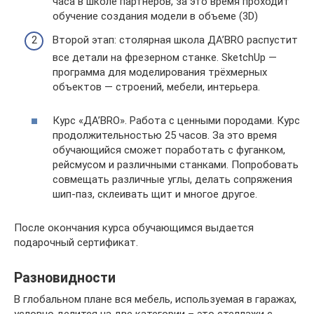
часа в школе партнеров, за это время проходит
обучение создания модели в объеме (3D)
Второй этап: столярная школа ДА’BRO распустит
все детали на фрезерном станке. SketchUp —
программа для моделирования трёхмерных
объектов — строений, мебели, интерьера.
Курс «ДА’BRO». Работа с ценными породами. Курс
продолжительностью 25 часов. За это время
обучающийся сможет поработать с фуганком,
рейсмусом и различными станками. Попробовать
совмещать различные углы, делать сопряжения
шип-паз, склеивать щит и многое другое.
После окончания курса обучающимся выдается
подарочный сертификат.
Разновидности
В глобальном плане вся мебель, используемая в гаражах,
условно делится на две категории – это стеллажи с