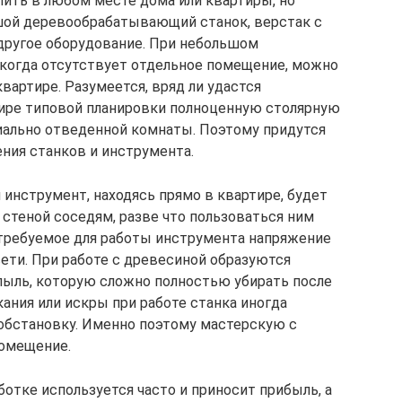
ить в любом месте дома или квартиры, но
шой деревообрабатывающий станок, верстак с
 другое оборудование. При небольшом
 когда отсутствует отдельное помещение, можно
вартире. Разумеется, вряд ли удастся
тире типовой планировки полноценную столярную
циально отведенной комнаты. Поэтому придутся
ния станков и инструмента.
нструмент, находясь прямо в квартире, будет
 стеной соседям, разве что пользоваться ним
, требуемое для работы инструмента напряжение
ти. При работе с древесиной образуются
 пыль, которую сложно полностью убирать после
ания или искры при работе станка иногда
обстановку. Именно поэтому мастерскую с
омещение.
ботке используется часто и приносит прибыль, а