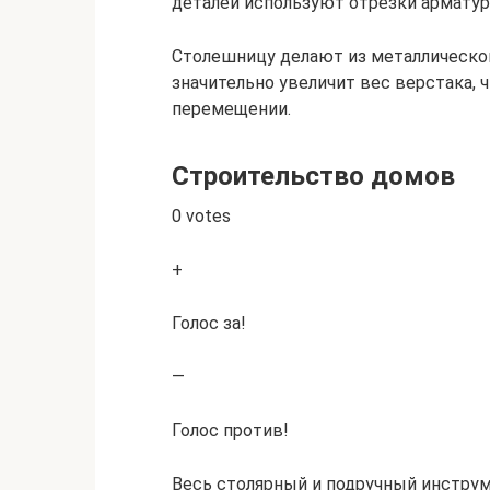
деталей используют отрезки арматур
Столешницу делают из металлическог
значительно увеличит вес верстака, 
перемещении.
Строительство домов
0 votes
+
Голос за!
—
Голос против!
Весь столярный и подручный инстру