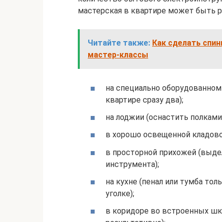
мастерская в квартире может быть р
Читайте также:
Как сделать спин
мастер-классы
на специально оборудованном 
квартире сразу два);
на лоджии (оснастить полками
в хорошо освещенной кладовой
в просторной прихожей (выде
инструмента);
на кухне (пенал или тумба тол
уголке);
в коридоре во встроенных шка