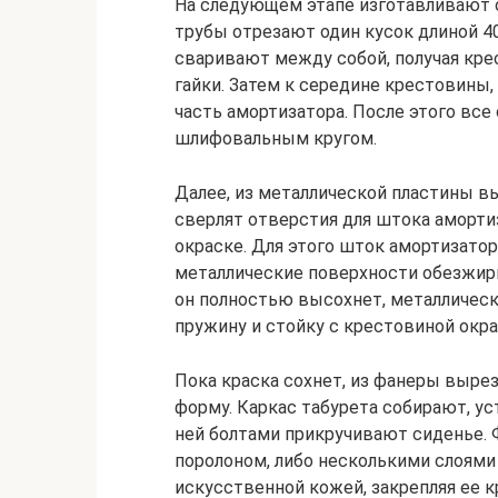
На следующем этапе изготавливают 
трубы отрезают один кусок длиной 40
сваривают между собой, получая крес
гайки. Затем к середине крестовины
часть амортизатора. После этого вс
шлифовальным кругом.
Далее, из металлической пластины вы
сверлят отверстия для штока аморти
окраске. Для этого шток амортизато
металлические поверхности обезжирив
он полностью высохнет, металлически
пружину и стойку с крестовиной ок
Пока краска сохнет, из фанеры выр
форму. Каркас табурета собирают, ус
ней болтами прикручивают сиденье
поролоном, либо несколькими слоями
искусственной кожей, закрепляя ее 