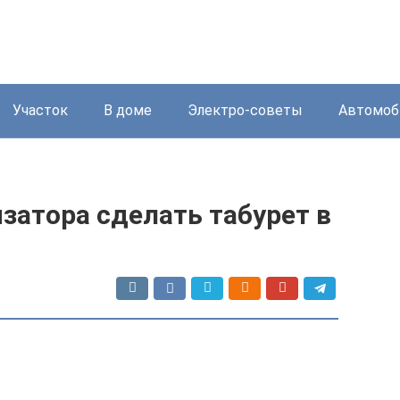
Участок
В доме
Электро-советы
Автомоб
изатора сделать табурет в