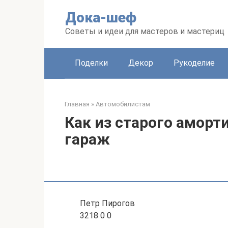
Перейти
Дока-шеф
к
контенту
Советы и идеи для мастеров и мастериц
Поделки
Декор
Рукоделие
Главная
»
Автомобилистам
Как из старого аморт
гараж
Петр Пирогов
3218 0 0