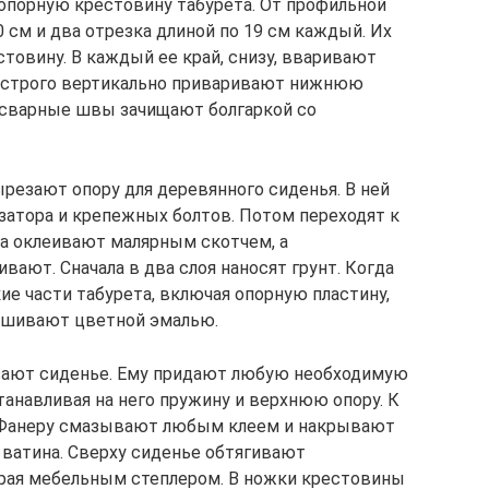
опорную крестовину табурета. От профильной
 см и два отрезка длиной по 19 см каждый. Их
товину. В каждый ее край, снизу, вваривают
, строго вертикально приваривают нижнюю
е сварные швы зачищают болгаркой со
резают опору для деревянного сиденья. В ней
затора и крепежных болтов. Потом переходят к
ра оклеивают малярным скотчем, а
ают. Сначала в два слоя наносят грунт. Когда
е части табурета, включая опорную пластину,
рашивают цветной эмалью.
езают сиденье. Ему придают любую необходимую
танавливая на него пружину и верхнюю опору. К
. Фанеру смазывают любым клеем и накрывают
 ватина. Сверху сиденье обтягивают
края мебельным степлером. В ножки крестовины